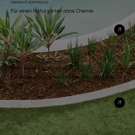
UNKRAUT KONTROLLE
Für einen Naturgarten ohne Chemie.
FILTER, SEPARIEREN, DRAINIEREN
Für modernes Garten-Design, funktional und
sicher.