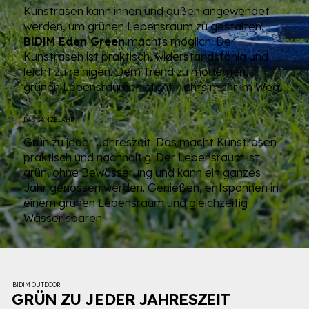
Kunstrasen kann innen und außen angewendet
werden, um grünen Lebensraum zu gestalten.
BIDIM Eden Green
machts möglich. Der
Kunstrasen ist praktisch, widerstandsfähig und
leicht zu reinigen. Dem Trend zu modernen,
grünen Lebensräumen steht nichts mehr im Weg.
DAS GANZE JAHR
Grün zu jeder Jahreszeit. Das macht Kunstrasen
praktisch und nachhaltig. Der Lebensraum ist
grün, ohne Bewässerung und kann ein ganzes
Jahr genossen werden. Genießen, entspannen in
einem grünen Lebensraum und gleichzeitig
Wasser sparen.
BIDIM OUTDOOR
GRÜN ZU JEDER JAHRESZEIT