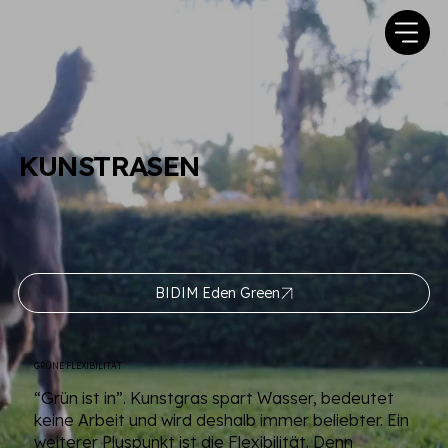
KUNSTRASEN
BIDIM Eden Green
GRÜNE FLEXIBILITÄT
“Grün ist in”. Kunstgras spart Wasser, bedeutet
keine Arbeit und wird deshalb immer beliebter. Ein
weiterer Pluspunkt ist die Flexibilität. Denn