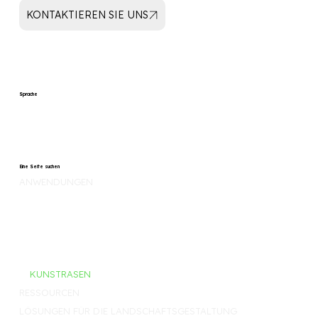
KONTAKTIEREN SIE UNS
Sprache
Eine Seite suchen
ANWENDUNGEN
WURZEL KONTROLLE
UNKRAUT KONTROLLE
FILTER, SEPARIEREN, DRAINIEREN
KIES STABILISIERUNG
KUNSTRASEN
RESSOURCEN
LÖSUNGEN FÜR DIE LANDSCHAFTSGESTALTUNG