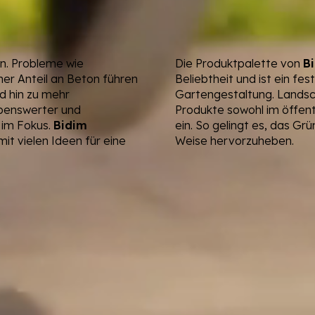
n. Probleme wie
Die Produktpalette von
B
her Anteil an Beton führen
Beliebtheit und ist ein fe
d hin zu mehr
Gartengestaltung. Landsc
ebenswerter und
Produkte sowohl im öffent
 im Fokus.
Bidim
ein. So gelingt es, das Gr
it vielen Ideen für eine
Weise hervorzuheben.