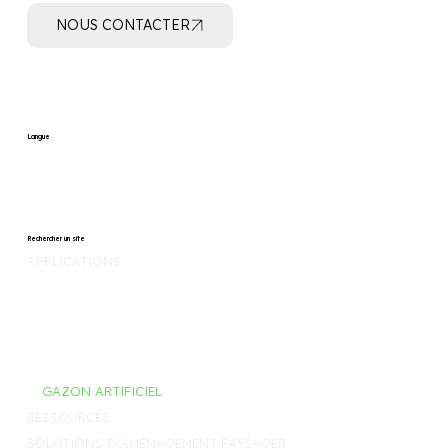
NOUS CONTACTER
Langue
Rechercher un site
APPLICATIONS
CONTRÔLE DES RACINES
CONTRÔLE LES MAUVAISES HERBES
FILTRER, SÉPARER, DRAINER
STABILISATION DES GRAVIERS
GAZON ARTIFICIEL
RESSOURCES
SOLUTIONS D'AMÉNAGEMENT PAYSAGER