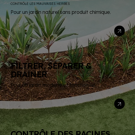
CONTRÔLE LES MAUVAISES HERBES
Pour un jardin naturel sans produit chimique.
FILTRER, SÉPARER &
DRAINER
Pour un jardin modene et fonctionnel.
CONTRÔLE DES RACINES