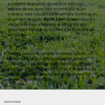
possibilité de profiter de verdure dans son
espace de vie, aussi bien en extérieur qu’en
intérieur, sans travail supplémentaire constitue un
argument de poids.
BIDIM Eden Green
répond à
cette tendance croissante en intégrant des
avantages tels que la résistance et la facilité de
nettoyage.
TOUTE L’ANNÉE
Une sensation de verdure en toutes saisons. Le
gazon artificiel est donc pratique et durable.
L’espace de vie est vert sans arrosage, on peut
en profiter toute l’année. Profitez d’un espace de
vie vert et détendezvous sans consommer de
grandes quantités d’eau.
BIDIM OUTDOOR