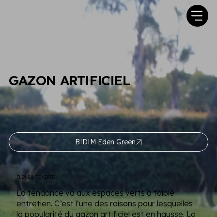
GAZON ARTIFICIEL
BIDIM Eden Green
FLEXIBILITÉ VERTE
La tendance va aux espaces verts à faible
entretien. C’est l’une des raisons pour lesquelles
la popularité du gazon artificiel est en hausse. La