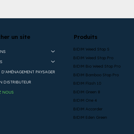
her un site
Produits
BIDIM Weed Stop S
ONS
BIDIM Weed Stop Pro
ES
BIDIM Bio Weed Stop Pro
 D'AMÉNAGEMENT PAYSAGER
BIDIM Bamboo Stop Pro
N DISTRIBUTEUR
BIDIM Flash 10
BIDIM Green 8
Z NOUS
BIDIM One 4
BIDIM Accorder
BIDIM Eden Green