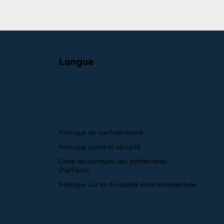
Langue
Politique de confidentialité
Politique santé et sécurité
Code de conduite des partenaires
d'affaires
Politique sur la durabilité environnementale